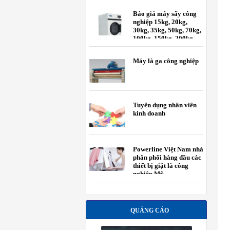
Báo giá máy sấy công
nghiệp 15kg, 20kg,
30kg, 35kg, 50kg, 70kg,
100kg, 150kg, 200kg
Máy là ga công nghiệp
Tuyển dụng nhân viên
kinh doanh
Powerline Việt Nam nhà
phân phối hàng đầu các
thiết bị giặt là công
nghiệp Mỹ.
QUẢNG CÁO