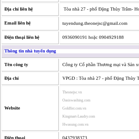
Địa chỉ liên hệ
Tòa nhà 27 - phố Đặng Thùy Trâm- Ho
Email liên hệ
tuyendung.theonejsc@gmail.com
Điện thoại liên hệ
0936090191 hoặc 0904929188
Thông tin nhà tuyển dụng
Tên công ty
Công ty Cổ phần Thương mại và Sản x
Địa chỉ
VPGD : Tòa nhà 27 - phố Đặng Thùy T
Theonejsc.vn
Oasiswashing.com
Website
Goldfist.com.vn
Kingmart-Laudry.com
Hwasung.com.vn
Điện thoại
0437938373