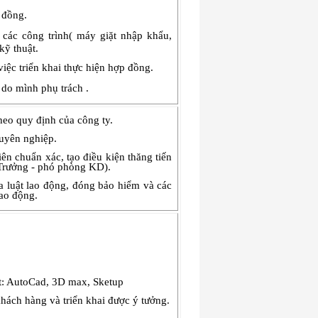
 đồng.
 c
ác công trình( máy giặt nhập khẩu,
ỹ thuật.
iệc triển khai thực hiện hợp đồng.
do mình phụ trách
.
eo quy định của công ty.
huyên nghiệp.
ên chuẩn xác, tạo điều kiện thăng tiến
(Trưởng - phó phòng KD).
a luật lao động, đóng bảo hiểm và các
lao động.
t: AutoCad, 3D max, Sketup
khách hàng và triển khai được ý tưởng.