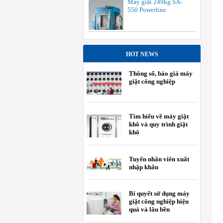
Máy giặt 249kg SA-
550 Powerline
HOT NEWS
Thông số, báo giá máy
giặt công nghiệp
Tìm hiểu về máy giặt
khô và quy trình giặt
khô
Tuyển nhân viên xuất
nhập khẩu
Bí quyết sử dụng máy
giặt công nghiệp hiệu
quả và lâu bền