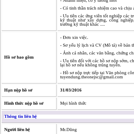
- Nhanh nhẹn, có ý tưởng mới
- Có tinh thần trách nhiệm cao và chịu 
- Ưu tiên các ứng viên tốt nghiệp các
kỹ thuật như xây dựng, công nghiệp
trường kỹ thuật khác ....
- Đơn xin việc.
- Sơ yếu lý lịch và CV (Mô tả) về bản t
- Ảnh cá nhân, các văn bằng, chứng chỉ
Hồ sơ bao gồm
- Ưu tiên đối với các hồ sơ nộp sớm, 
lại hồ sơ nếu không trúng tuyển.
- Hồ sơ nộp trực tiếp tại Văn phòng cô
tuyendung.theonejsc@gmail.com
Hạn nộp hồ sơ
31/03/2016
Hình thức nộp hồ sơ
Mọi hình thức
Thông tin liên hệ
Người liên hệ
Mr.Dũng