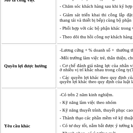
Mô tả công việc
- Chăm sóc khách hàng sau khi ký hợp
- Giám sát triển khai thi công lắp đặt
thang tải và thiết bị bếp)
cùng bộ phận k
- Phối hợp với các bộ phận khác trong v
- Theo d
õi thu hồi công nợ kh
ách hàng
-Lương cứng + % doanh số + thưởng th
-Môi trường làm việc trẻ, thân thiện, c
- Cơ chế đánh giá năng lực của nhân vi
Quyền lợi được hưởng
ở nhiều vị trí khác nhau trong công ty
- Các quyền lợi khác theo quy định củ
quyền lợi khác theo quy định của luật 
-Có trên 2 năm kinh nghiệm.
- Kỹ năng làm việc theo nhóm
- Kỹ năng thuyết trình, thuyết phục cao
- Thành thạo các phần mềm vẽ kỹ thuậ
- Có tư duy tốt, nắm bắt được ý tưởng 
Yêu cầu khác