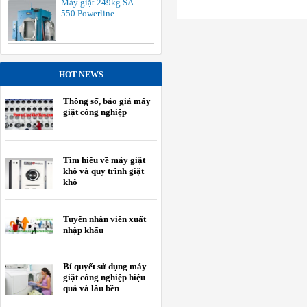
Máy giặt 249kg SA-
550 Powerline
HOT NEWS
Thông số, báo giá máy
giặt công nghiệp
Tìm hiểu về máy giặt
khô và quy trình giặt
khô
Tuyển nhân viên xuất
nhập khẩu
Bí quyết sử dụng máy
giặt công nghiệp hiệu
quả và lâu bền