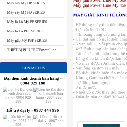
Máy giặt Power Line
Mỹ
36k
Máy sấy Mỹ DP SERIES
Máy giặt Power Line
Mỹ
45k
Máy sấy Mỹ PD SERIES
MÁY GIẶT KINH TẾ LỒN
Máy là Lô Mỹ PF SERIES
- Hệ thống máy tính tiên tiến. 
- Lực vắt 90-150G
Máy là Lô PFC SERIES
- 4 khoang cung cấp nóng lạn
- Cài đặt sẵn bộ ngắt điện ch
Máy gấp Mỹ PSF SERIES
- 5 van nối +1 vòi phun cho q
- 4+3 lệnh cung cấp hóa chất 
THIẾT BỊ PHỤ TRỢ Power Line
- Tất cả các bộ phận trong hệ
- Bảng điều khiển được làm b
- Vỏ máy được sơn tĩnh điện, t
- Van ống xả đơn sau máy
CONTACT US
- Bộ điều khiển biến tần một 
- Khung Gamma chữ A chắc 
Đại diện kinh doanh bán hàng -
- Tự động làm nguội
0904 929 188
- 3 mức nước
- Nhiệt độ nước thay đổi theo 
- Điện áp tiêu chuẩn" 380-4
Hỗ trợ đại lý - 0987 444 996