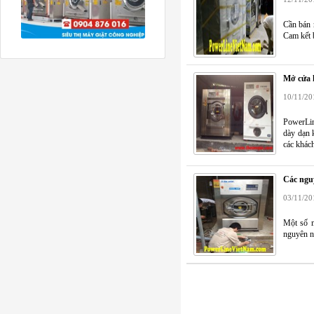
Cần bán m
Cam kết 
Mở cửa h
10/11/20
PowerLin
dày dạn 
các khác
Các ngu
03/11/20
Một số m
nguyên n