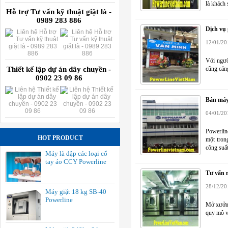
là khách
Hỗ trợ Tư vấn kỹ thuật giặt là -
0989 283 886
Dịch vụ
12/01/20
Với ngườ
Thiết kế lập dự án dây chuyền -
cũng căng 
0902 23 09 86
Bán máy 
04/01/20
Powerline
HOT PRODUCT
một tron
công suất
Máy là dập các loại cổ
tay áo CCY Powerline
Tư vấn 
28/12/20
Máy giặt 18 kg SB-40
Powerline
Mở xưởng
quy mô vừ