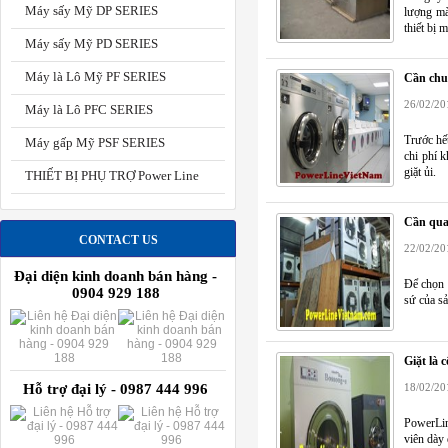
Máy sấy Mỹ DP SERIES
lượng mà
thiết bị 
Máy sấy Mỹ PD SERIES
Máy là Lô Mỹ PF SERIES
Cần chuẩ
26/02/20
Máy là Lô PFC SERIES
Trước hế
Máy gấp Mỹ PSF SERIES
chi phí 
giặt ủi.
THIẾT BỊ PHỤ TRỢ Power Line
Cần quan
CONTACT US
22/02/20
Đại diện kinh doanh bán hàng -
Để chọn 
0904 929 188
sứ của s
Giặt là 
Hỗ trợ đại lý - 0987 444 996
18/02/20
PowerLine
viên dày 