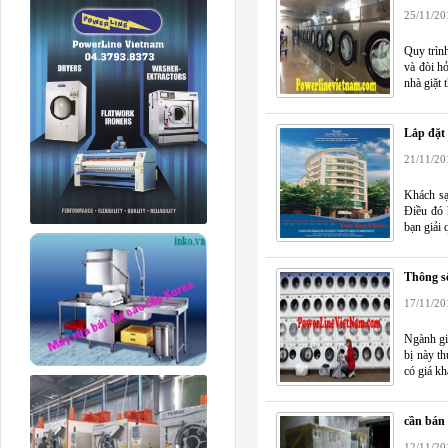
25/11/20
Quy trình
và đòi h
nhà giặt t
Lắp đặt
21/11/20
Khách sạ
Điều đó 
bạn giải
Thông số
17/11/20
Ngành giặ
bị này th
có giá kh
cần bán 
12/11/20