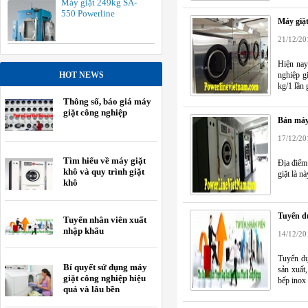
Máy giặt 249kg SA-
550 Powerline
Máy giặt
21/12/20
Hiện nay
HOT NEWS
nghiệp g
kg/1 lần g
Thông số, báo giá máy
giặt công nghiệp
Bán máy 
17/12/20
Tìm hiểu về máy giặt
Địa điểm
khô và quy trình giặt
giặt là n
khô
Tuyển d
Tuyển nhân viên xuất
nhập khẩu
14/12/20
Tuyển d
Bí quyết sử dụng máy
sản xuất,
giặt công nghiệp hiệu
bếp inox
quả và lâu bền