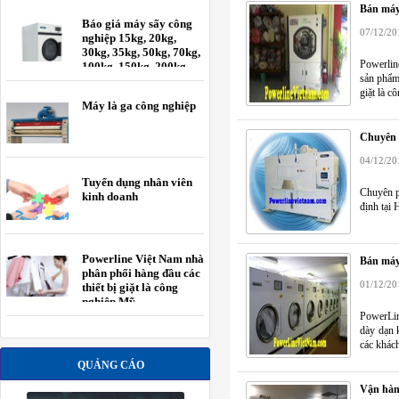
Bán máy 
Báo giá máy sấy công
07/12/20
nghiệp 15kg, 20kg,
30kg, 35kg, 50kg, 70kg,
Powerline
100kg, 150kg, 200kg
sản phẩm
giặt là c
Máy là ga công nghiệp
Chuyên p
04/12/20
Tuyển dụng nhân viên
Chuyên ph
kinh doanh
định tại 
Powerline Việt Nam nhà
Bán máy 
phân phối hàng đầu các
01/12/20
thiết bị giặt là công
nghiệp Mỹ.
PowerLin
dày dạn 
các khác
QUẢNG CÁO
Vận hành