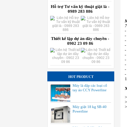
Hỗ trợ Tư vấn kỹ thuật giặt là -
0989 283 886
M
7
-
-
Thiết kế lập dự án dây chuyền -
-
0902 23 09 86
-
-
-
-
-
-
-
HOT PRODUCT
1
Máy là dập các loại cổ
tay áo CCY Powerline
>
Máy giặt 18 kg SB-40
>
Powerline