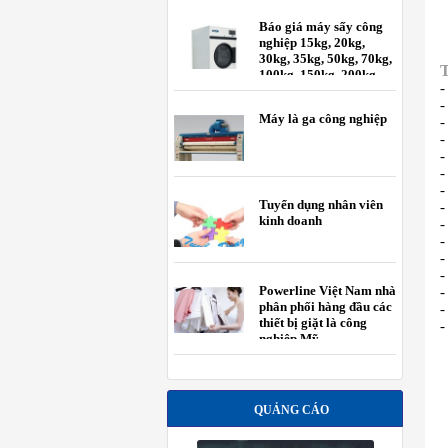
Báo giá máy sấy công
nghiệp 15kg, 20kg,
30kg, 35kg, 50kg, 70kg,
100kg, 150kg, 200kg
-
-
Máy là ga công nghiệp
-
-
-
-
-
Tuyển dụng nhân viên
-
kinh doanh
-
-
-
-
Powerline Việt Nam nhà
-
phân phối hàng đầu các
-
thiết bị giặt là công
-
nghiệp Mỹ.
QUẢNG CÁO