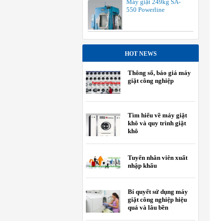
Máy giặt 249kg SA-
550 Powerline
HOT NEWS
Thông số, báo giá máy
giặt công nghiệp
Tìm hiểu về máy giặt
khô và quy trình giặt
khô
Tuyển nhân viên xuất
nhập khẩu
Bí quyết sử dụng máy
giặt công nghiệp hiệu
quả và lâu bền