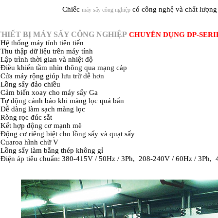
Chiếc
có công nghệ và chất lượng 
máy sấy công nghiệp
THIẾT BỊ MÁY SẤY CÔNG NGHIỆP
CHUYÊN DỤNG DP-SERI
 Hệ thống máy tính tiên tiến
 Thu thập dữ liệu trên máy tính
 Lập trình thời gian và nhiệt độ
 Điều khiển tầm nhìn thông qua mạng cáp
 Cửa máy rộng giúp lưu trữ dễ hơn
 Lồng sấy đảo chiều
 Cảm biến xoay cho máy sấy Ga
 Tự động cảnh báo khi màng lọc quá bẩn
 Dễ dàng làm sạch màng lọc
 Ròng rọc đúc sắt
 Kết hợp động cơ mạnh mẽ
 Động cơ riêng biệt cho lồng sấy và quạt sấy
 Cuaroa hình chữ V
 Lồng sấy làm bằng thép không gỉ
 Điện áp tiêu chuẩn: 380-415V / 50Hz / 3Ph, 208-240V / 60Hz / 3Ph,