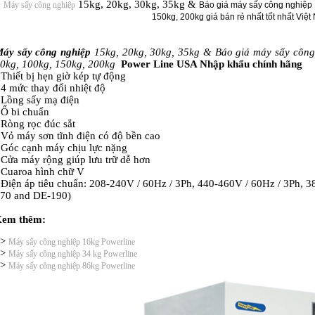
15kg, 20kg, 30kg, 35kg &
Máy sấy công nghiệp
Báo giá máy sấy công nghiệp 1
150kg, 200kg giá bán rẻ nhất tốt nhất Việ
áy sấy công nghiệp
15kg, 20kg, 30kg, 35kg &
Báo giá máy sấy công
0kg, 100kg, 150kg, 200kg
Power Line USA Nhập khẩu chính hãng
 Thiết bị hẹn giờ kép tự động
 4 mức thay đổi nhiệt độ
 Lồng sấy mạ điện
 Ổ bi chuẩn
 Ròng rọc đúc sắt
 Vỏ máy sơn tĩnh điện có độ bền cao
 Góc cạnh máy chịu lực nặng
 Cửa máy rộng giúp lưu trữ dễ hơn
 Cuaroa hình chữ V
 Điện áp tiêu chuẩn: 208-240V / 60Hz / 3Ph, 440-460V / 60Hz / 3Ph, 
70 and DE-190)
Xem thêm:
>>
Máy sấy công nghiệp 16kg Powerline
>
Máy sấy công nghiệp 34 kg Powerline
>
Máy sấy công nghiệp 86kg Powerline