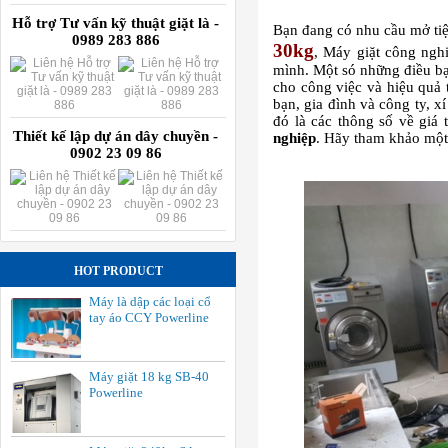
Hỗ trợ Tư vấn kỹ thuật giặt là -
Bạn đang có nhu cầu mở tiệm
0989 283 886
30kg
, Máy giặt công ngh
mình. Một só những điều bạ
cho công việc và hiệu quả 
bạn, gia đình và công ty, 
đó là các thông số về giá 
Thiết kế lập dự án dây chuyền -
nghiệp
. Hãy tham khảo một 
0902 23 09 86
HOT PRODUCT
Máy là dập các loại cổ
tay áo CCY Powerline
Máy giặt 18 kg SB-40
Powerline