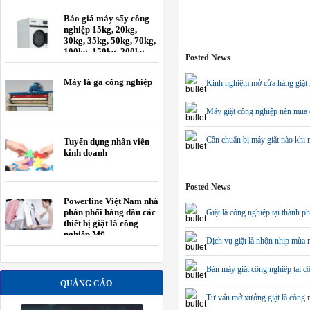
Báo giá máy sấy công
nghiệp 15kg, 20kg,
30kg, 35kg, 50kg, 70kg,
100kg, 150kg, 200kg
Posted News
Máy là ga công nghiệp
Kinh nghiệm mở cửa hàng giặt 
Máy giặt công nghiệp nên mua 
Cần chuẩn bị máy giặt nào khi m
Tuyển dụng nhân viên
kinh doanh
Posted News
Powerline Việt Nam nhà
phân phối hàng đầu các
Giặt là công nghiệp tại thành 
thiết bị giặt là công
nghiệp Mỹ.
Dịch vụ giặt là nhộn nhịp mùa
Bán máy giặt công nghiệp tại 
QUẢNG CÁO
Tư vấn mở xưởng giặt là công 