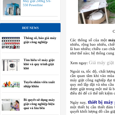
Máy giặt 249kg SA-
550 Powerline
HOT NEWS
C
Thông số, báo giá máy
Các thông số của một
máy
giặt công nghiệp
nhiêu, rộng bao nhiêu, chi
là bao nhiêu; chiều cao châ
như thế nào; hệ thống cung
Tìm hiểu về máy giặt
Giá máy giặt
Xem ngay:
khô và quy trình giặt
khô
Ngoài ra, tốc độ, chất lượ
cần quan tâm khi vào mùa 
máy giặt công nghiệp đạt t
Tuyển nhân viên xuất
quy mô lắp đặt và nhu cầu
nhập khẩu
được giặt trong một mẻ là 
điều đó để có thể tiết kiệm
Bí quyết sử dụng máy
thiết bị
máy 
Ngày nay,
giặt công nghiệp hiệu
một thiết bị cần thiết đảm
quả và lâu bền
quyết khối lượng đồ cần giặ