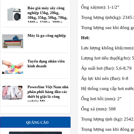
Ống xả(mm): 1-1/2”
Báo giá máy sấy công
nghiệp 15kg, 20kg,
Trọng lượng tịnh(kg): 2345.
30kg, 35kg, 50kg, 70kg,
100kg, 150kg, 200kg
Trọng lượng sau khi đóng g
Máy là ga công nghiệp
Hơi:
Lưu lượng không khí(cmm)
Lượng hơi tiêu thụ(Kg/hr): 
Tuyển dụng nhân viên
kinh doanh
Áp suất hơi (Bar): 5,6-8,79
Áp lực khí nén (Bar): 6-8
Powerline Việt Nam nhà
Hệ thống cung cấp hơi nướ
phân phối hàng đầu các
thiết bị giặt là công
Ống hơi hồi (mm): 2”
nghiệp Mỹ.
Ống xả (mm): 508
Trọng lượng tịnh (kg): 2542
QUẢNG CÁO
Trọng lượng sau khi đóng gó