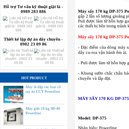
Hỗ trợ Tư vấn kỹ thuật giặt là -
Máy sấy 170 kg DP-375 Po
0989 283 886
gấp 2 lần số lượng gioăng p
Puli được làm từ hỗn hợp ga
các thiết bị bên trong trán
Máy sấy 170 kg DP-375 Po
Thiết kế lập dự án dây chuyền -
0902 23 09 86
- Đặc điểm của dòng máy sấy
dây cu-roa vận hành êm ái.
- Puli được làm từ hỗn hợp g
- Khung sườn chắc chắn bảo
HOT PRODUCT
chuyển và lắp đặt.
Máy là dập các loại cổ
tay áo CCY Powerline
M
ÁY SẤY 170 KG DP-3
Máy giặt 18 kg SB-40
Powerline
Model: DP-375
Nhãn hiệu: Powerline