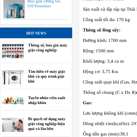
Máy giặt 249kg SA-
550 Powerline
Sản xuất và lắp ráp tại Thái
Công suất tối đa: 170 kg
Thông số lồng sấy:
HOT NEWS
Đường kính: 1700 mm
Thông số, báo giá máy
giặt công nghiệp
Rộng: 1500 mm
Khối lượng: 3,4 cu m
Tìm hiểu về máy giặt
Động cơ: 3,75 Kw
khô và quy trình giặt
khô
Công suất quạt khí (Gas, Hơ
Thông số chung (C x Dx R
Tuyển nhân viên xuất
nhập khẩu
Gas:
Lưu lượng không khí (cmm)
Bí quyết sử dụng máy
Dòng nhiệt vào(kcal/hr): 2
giặt công nghiệp hiệu
quả và lâu bền
Ống dẫn gas (mm):38,1