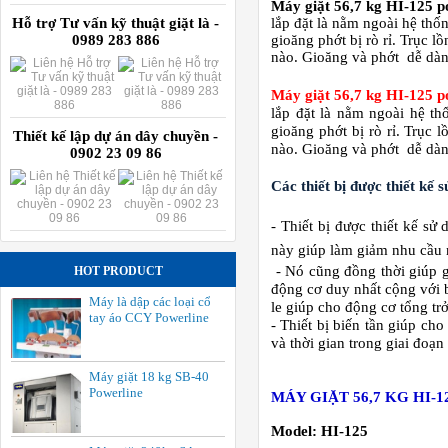
Máy giặt 56,7 kg HI-125 p
Hỗ trợ Tư vấn kỹ thuật giặt là -
lắp đặt là nằm ngoài hệ thố
0989 283 886
gioăng phớt bị rò rỉ. Trục l
nào. Gioăng và phớt dễ dàng
Máy giặt 56,7 kg HI-125 p
lắp đặt là nằm ngoài hệ t
gioăng phớt bị rò rỉ. Trục 
Thiết kế lập dự án dây chuyền -
nào. Gioăng và phớt dễ dàng
0902 23 09 86
Các thiết bị được thiết kế 
- Thiết bị được thiết kế sử
này giúp làm giảm nhu cầu 
- Nó cũng đồng thời giúp gi
HOT PRODUCT
động cơ duy nhất cộng với bi
Máy là dập các loại cổ
le giúp cho động cơ tổng t
tay áo CCY Powerline
- Thiết bị biến tần giúp cho
và thời gian trong giai đoạ
Máy giặt 18 kg SB-40
Powerline
MÁY GIẶT 56,7 KG HI-1
Model: HI-125