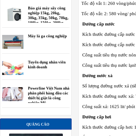
-
Tốc độ vắt 1: 260 vòng/phút
Báo giá máy sấy công
nghiệp 15kg, 20kg,
-
Tốc độ vắt: 2: 580 vòng/ ph
30kg, 35kg, 50kg, 70kg,
100kg, 150kg, 200kg
Đường cấp nước
Kích thước đường cấp nước 
Máy là ga công nghiệp
Kích thước đường cấp nước 
Công suất tiêu thụ nước nón
Tuyển dụng nhân viên
Công suất tiêu thụ nước lạn
kinh doanh
Đường nước xả
Số lượng đường nước xả (tiê
Powerline Việt Nam nhà
phân phối hàng đầu các
Kích thước đường nước xả
thiết bị giặt là công
nghiệp Mỹ.
Công suất xả: 1625 lit/ phút
Đường cấp hơi
QUẢNG CÁO
Kích thước đường cấp hơi: 1