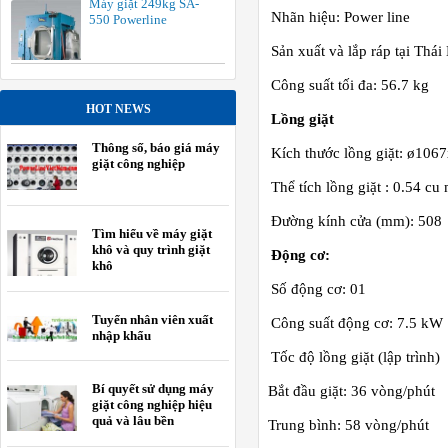
Máy giặt 249kg SA-
Nhãn hiệu: Power line
550 Powerline
Sản xuất và lắp ráp tại Thái
Công suất tối đa: 56.7 kg
HOT NEWS
Lồng giặt
Thông số, báo giá máy
Kích thước lồng giặt: ø10
giặt công nghiệp
Thể tích lồng giặt : 0.54 cu
Đường kính cửa (mm): 508
Tìm hiểu về máy giặt
khô và quy trình giặt
Động cơ:
khô
Số động cơ: 01
Tuyển nhân viên xuất
Công suất động cơ: 7.5 kW
nhập khẩu
Tốc độ lồng giặt
(lập trình)
Bí quyết sử dụng máy
-
Bắt đầu giặt: 36 vòng/phút
giặt công nghiệp hiệu
quả và lâu bền
-
Trung bình: 58 vòng/phút