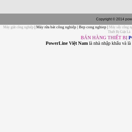
Copyright © 2014 powe
| Máy rửa bát công nghiệp | Bep cong nghiep |
Máy giặt công nghiệp
Máy sấy công n
Thiết Bị Giặt Là
BÁN HÀNG THIẾT BỊ
P
PowerLine Việt Nam
là nhà nhập khẩu và là