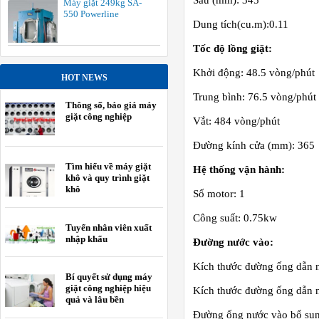
Sâu (mm): 345
Máy giặt 249kg SA-
550 Powerline
Dung tích(cu.m):0.11
Tốc độ lồng giặt:
Khởi động: 48.5 vòng/phút
HOT NEWS
Trung bình: 76.5 vòng/phút
Thông số, báo giá máy
giặt công nghiệp
Vắt: 484 vòng/phút
Đường kính cửa (mm): 365
Tìm hiểu về máy giặt
Hệ thống vận hành:
khô và quy trình giặt
khô
Số motor: 1
Công suất: 0.75kw
Tuyển nhân viên xuất
nhập khẩu
Đường nước vào:
Kích thước đường ống dẫn 
Bí quyết sử dụng máy
giặt công nghiệp hiệu
Kích thước đường ống dẫn n
quả và lâu bền
Đường ống nước vào bổ sun