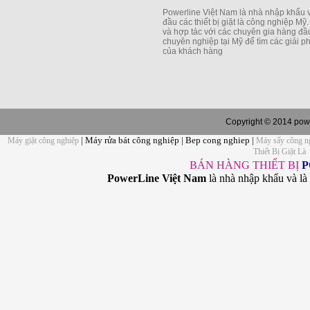
Powerline Việt Nam là nhà nhập khẩu 
đầu các thiết bị giặt là công nghiệp Mỹ
và hợp tác với các chuyên gia hàng đầu
chuyên nghiệp tại Mỹ để tìm các giải 
của khách hàng
Copyright © 2014 powe
| Máy rửa bát công nghiệp | Bep cong nghiep |
Máy giặt công nghiệp
Máy sấy công n
Thiết Bị Giặt Là
BÁN HÀNG THIẾT BỊ
P
PowerLine Việt Nam
là nhà nhập khẩu và là