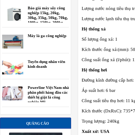
Báo giá máy sấy công
Lượng nước nóng tiêu thụ tr
nghiệp 15kg, 20kg,
30kg, 35kg, 50kg, 70kg,
Lượng nước lạnh tiêu thụ tr
100kg, 150kg, 200kg
Hệ thống xả
Máy là ga công nghiệp
Số lượng ống xả: 1
Kích thước ống xả:(mm): 50
Công suất ống xả (l/phút): 
Tuyển dụng nhân viên
kinh doanh
Hệ thống hơi
Đường kính đường cấp hơi: 
Powerline Việt Nam nhà
Áp suất hơi: 6 bar
phân phối hàng đầu các
thiết bị giặt là công
Công suất tiêu thụ hơi: 11 k
nghiệp Mỹ.
Kích thước (DxRxC): 735
Trọng lượng: 240kg
QUẢNG CÁO
Xuất xứ: USA