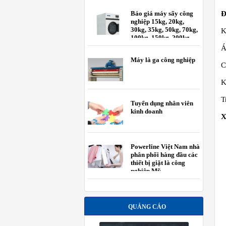
Báo giá máy sấy công
Đ
nghiệp 15kg, 20kg,
30kg, 35kg, 50kg, 70kg,
K
100kg, 150kg, 200kg
A
Máy là ga công nghiệp
C
K
T
Tuyển dụng nhân viên
kinh doanh
X
Powerline Việt Nam nhà
phân phối hàng đầu các
thiết bị giặt là công
nghiệp Mỹ.
QUẢNG CÁO