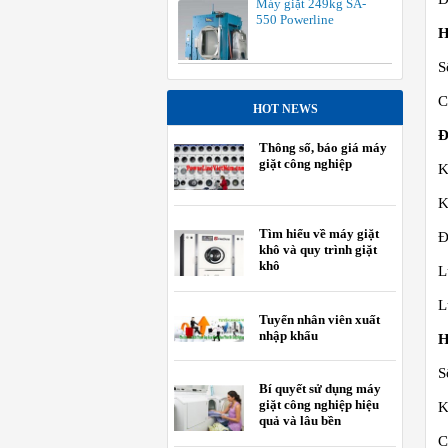
Máy giặt 249kg SA-
550 Powerline
H
S
C
HOT NEWS
Đ
Thông số, báo giá máy
giặt công nghiệp
K
K
Tìm hiểu về máy giặt
Đ
khô và quy trình giặt
khô
L
L
Tuyển nhân viên xuất
nhập khẩu
H
S
Bí quyết sử dụng máy
giặt công nghiệp hiệu
K
quả và lâu bền
C