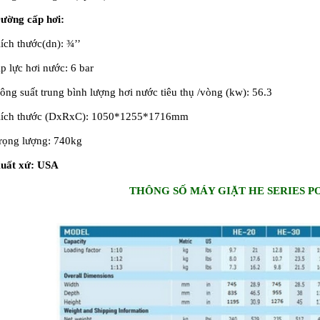
ường cấp hơi:
ích thước(dn): ¾’’
́p lực hơi nước: 6 bar
ông suất trung bình lượng hơi nước tiêu thụ /vòng (kw): 56.3
ích thước (DxRxC): 1050*1255*1716mm
rọng lượng: 740kg
uất xứ: USA
THÔNG SỐ MÁY GIẶT HE SERIES 