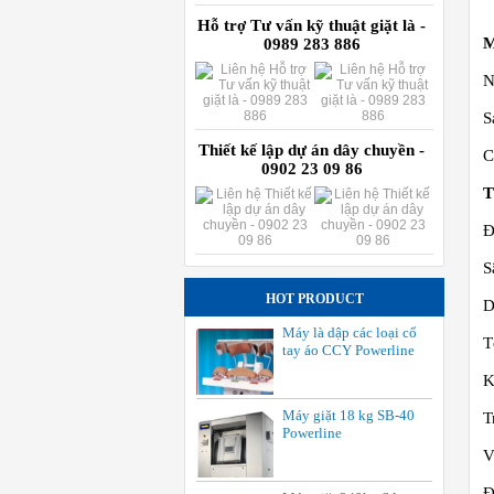
Hỗ trợ Tư vấn kỹ thuật giặt là -
M
0989 283 886
N
S
Thiết kế lập dự án dây chuyền -
C
0902 23 09 86
T
Đ
S
HOT PRODUCT
D
Máy là dập các loại cổ
T
tay áo CCY Powerline
K
Máy giặt 18 kg SB-40
T
Powerline
V
Đ