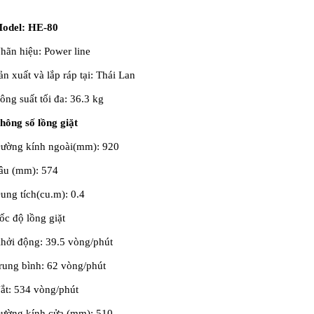
odel: HE-80
hãn hiệu: Power line
ản xuất và lắp ráp tại: Thái Lan
ông suất tối đa: 36.3 kg
hông số lồng giặt
ường kính ngoài(mm): 920
âu (mm): 574
ung tích(cu.m): 0.4
ốc độ lồng giặt
hởi động: 39.5 vòng/phút
rung bình: 62 vòng/phút
ắt: 534 vòng/phút
ường kính cửa (mm): 510