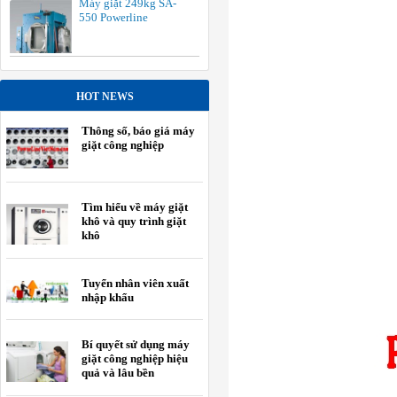
Máy giặt 249kg SA-
550 Powerline
HOT NEWS
Thông số, báo giá máy
giặt công nghiệp
Tìm hiểu về máy giặt
khô và quy trình giặt
khô
Tuyển nhân viên xuất
nhập khẩu
Bí quyết sử dụng máy
giặt công nghiệp hiệu
quả và lâu bền