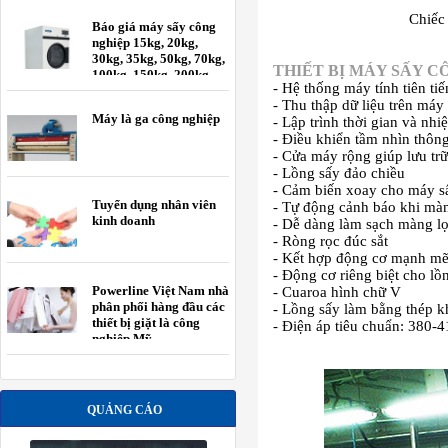
Chiế
Báo giá máy sấy công
nghiệp 15kg, 20kg,
30kg, 35kg, 50kg, 70kg,
THIẾT BỊ MÁY SẤY C
100kg, 150kg, 200kg
- Hệ thống máy tính tiên tiế
- Thu thập dữ liệu trên máy 
Máy là ga công nghiệp
- Lập trình thời gian và nhiệ
- Điều khiển tầm nhìn thôn
- Cửa máy rộng giúp lưu tr
- Lồng sấy đảo chiều
- Cảm biến xoay cho máy s
Tuyển dụng nhân viên
- Tự động cảnh báo khi mà
kinh doanh
- Dễ dàng làm sạch màng l
- Ròng rọc đúc sắt
- Kết hợp động cơ mạnh m
- Động cơ riêng biệt cho lồ
Powerline Việt Nam nhà
- Cuaroa hình chữ V
phân phối hàng đầu các
- Lồng sấy làm bằng thép k
thiết bị giặt là công
- Điện áp tiêu chuẩn: 380-
nghiệp Mỹ.
QUẢNG CÁO