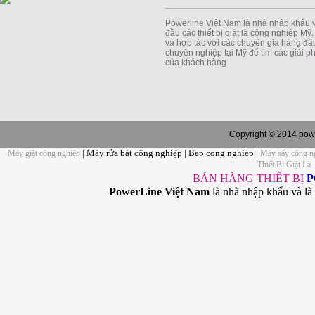
Powerline Việt Nam là nhà nhập khẩu 
đầu các thiết bị giặt là công nghiệp Mỹ
và hợp tác với các chuyên gia hàng đầu
chuyên nghiệp tại Mỹ để tìm các giải 
của khách hàng
Copyright © 2014 powe
| Máy rửa bát công nghiệp | Bep cong nghiep |
Máy giặt công nghiệp
Máy sấy công n
Thiết Bị Giặt Là
BÁN HÀNG THIẾT BỊ
P
PowerLine Việt Nam
là nhà nhập khẩu và là