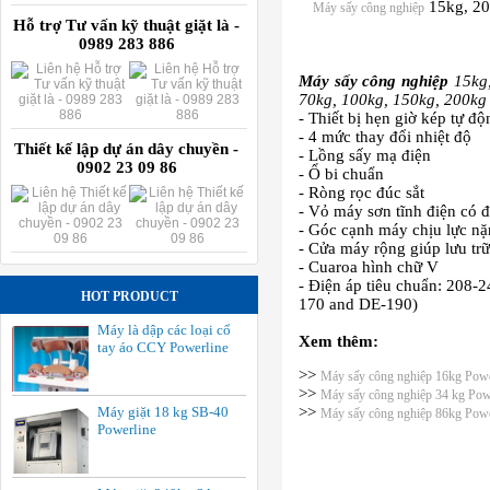
15kg, 20
Máy sấy công nghiệp
Hỗ trợ Tư vấn kỹ thuật giặt là -
0989 283 886
Máy sấy công nghiệp
15kg
70kg, 100kg, 150kg, 200kg
- Thiết bị hẹn giờ kép tự độ
- 4 mức thay đổi nhiệt độ
Thiết kế lập dự án dây chuyền -
- Lồng sấy mạ điện
0902 23 09 86
- Ổ bi chuẩn
- Ròng rọc đúc sắt
- Vỏ máy sơn tĩnh điện có 
- Góc cạnh máy chịu lực n
- Cửa máy rộng giúp lưu tr
- Cuaroa hình chữ V
- Điện áp tiêu chuẩn: 208-
HOT PRODUCT
170 and DE-190)
Máy là dập các loại cổ
Xem thêm:
tay áo CCY Powerline
>>
Máy sấy công nghiệp 16kg Powe
>>
Máy sấy công nghiệp 34 kg Pow
Máy giặt 18 kg SB-40
>>
Máy sấy công nghiệp 86kg Powe
Powerline