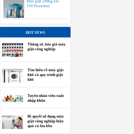
Máy giặt 249kg SA-
550 Powerline
HOT NEWS
Thông số, báo giá máy
giặt công nghiệp
Tìm hiểu về máy giặt
khô và quy trình giặt
khô
Tuyển nhân viên xuất
nhập khẩu
Bí quyết sử dụng máy
giặt công nghiệp hiệu
quả và lâu bền