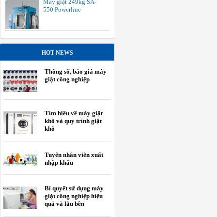
Máy giặt 249kg SA-
550 Powerline
HOT NEWS
Thông số, báo giá máy
giặt công nghiệp
Tìm hiểu về máy giặt
khô và quy trình giặt
khô
Tuyển nhân viên xuất
nhập khẩu
Bí quyết sử dụng máy
giặt công nghiệp hiệu
quả và lâu bền